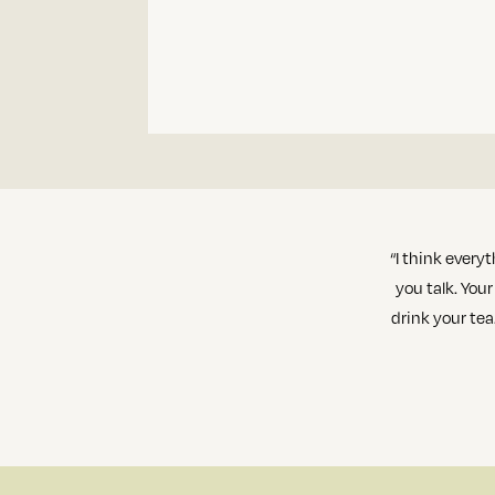
“I think every
you talk. You
drink your tea