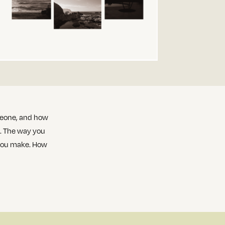
omeone, and how
s. The way you
d you make. How